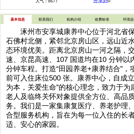
分享到
0
人气：8677
基本信息
联系我们
机构介绍
收费标准
环境设
涿州市安享城康养中心位于河北省
石佛村北
侧，紧邻北京房山区，远山近
态环境优美。距
离北京房山一河之隔，
速、京昆高速、107 国
道均在10 分钟以
分钟车程。打造“田园养老+
康养结合”，
前可入住床位500 张。康养中心，
自成立
为本，关爱生命”的核心理念，致力于
为
老人及临终关怀对象提供全方位、高品
务。我们是一家集康复医疗、养老护理
合型服务机构，旨在为每一位入住的长
适、安心的家园。