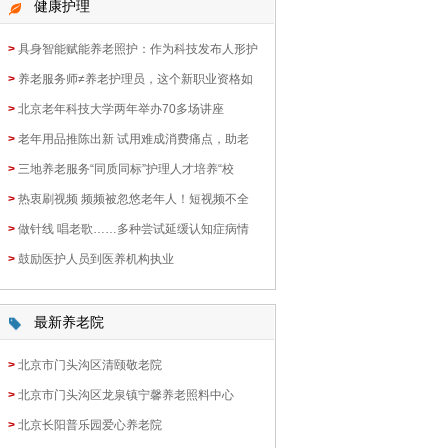
健康护理
>
具身智能赋能养老照护：作为科技发布人形护
>
养老服务师≠养老护理员，这个新职业资格如
>
北京老年科技大学两年举办70多场讲座
>
老年用品推陈出新 试用难成消费痛点，助老
>
三地养老服务“同质同标”护理人才培养“校
>
热衷刷视频 频频被忽悠老年人！短视频不全
>
做针线 唱老歌……多种尝试延缓认知症病情
>
鼓励医护人员到医养机构执业
最新养老院
>
北京市门头沟区清颐敬老院
>
北京市门头沟区龙泉镇宁馨养老照料中心
>
北京长阳普乐园爱心养老院