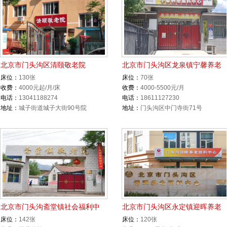
北京市门头沟区清颐敬老院
北京市门头沟区龙泉镇宁馨养老
床位：
130张
床位：
70张
收费：
4000元起/月/床
收费：
4000-5500元/月
电话：
13041188274
电话：
18611127230
地址：
城子街道城子大街90号院
地址：
门头沟区中门寺街71号
北京市门头沟斋堂镇社会福利中
北京市门头沟区永定镇迎晖养老
床位：
142张
床位：
120张