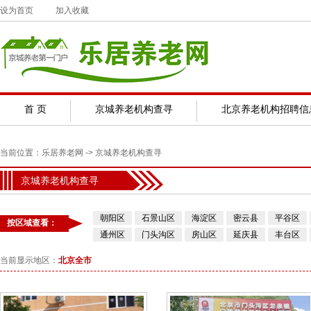
设为首页
加入收藏
首 页
京城养老机构查寻
北京养老机构招聘信
当前位置：
乐居养老网
-> 京城养老机构查寻
京城养老机构查寻
朝阳区
石景山区
海淀区
密云县
平谷区
按区域查看：
通州区
门头沟区
房山区
延庆县
丰台区
当前显示地区：
北京全市