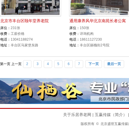
北京市丰台区颐年堂养老院
通用康养风华北京南苑长者公寓
床位：
231张
床位：
150张
收费：
工薪价格
收费：
详询机构
电话：
13041188274
电话：
18611127230
地址：
丰台区马家堡东路
地址：
丰台区丽槐街2号院
第一页
上一页
2
3
4
5
6
7
下一页
最后一页
关于乐居养老网
|
互赢传媒（简介）
版权所有 © 北京盛世互赢传媒广告有限公司