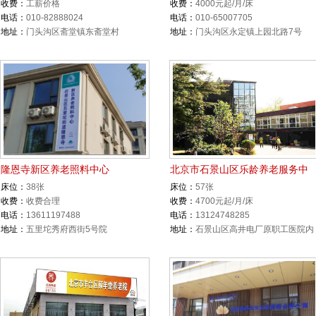
收费：
工薪价格
收费：
4000元起/月/床
电话：
010-82888024
电话：
010-65007705
地址：
门头沟区斋堂镇东斋堂村
地址：
门头沟区永定镇上园北路7号
隆恩寺新区养老照料中心
北京市石景山区乐龄养老服务中
床位：
38张
床位：
57张
收费：
收费合理
收费：
4700元起/月/床
电话：
13611197488
电话：
13124748285
地址：
五里坨秀府西街5号院
地址：
石景山区高井电厂原职工医院内