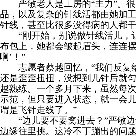
严敏老人是工房的“主力”。很
品，以及复杂的针线活都由她加
针线，甚至比很多没得病的人都
“刚开始，别说做针线活儿，
布包上，她都会皱起眉头，连连摆
啊’！”
志愿者蔡越回忆，“我们反复
还是歪歪扭扭，没想到几针后就
越熟练。一个多月下来，虽然每
示范，但只要进入状态，就一会
谓是飞针走线了。”
“边儿要不要窝进去？”严敏边
边缘往里挑。这冷不丁蹦出的问