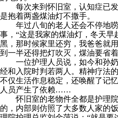
每次来到怀旧室，认知症已发
是抱着两盏煤油灯不撒手。
年过八旬的老人还会不停地唠
事，“这是我家的煤油灯，冬天早
黑，那时候家里还穷，我爸爸就
到一半还得把灯吹灭，煤油要省着
一位护理人员说，如今和孙奶
经和入院时判若两人。精神疗法
不仅生活作息稳定，还唤醒了记
人员产生了依赖……
怀旧室的老物件全都是护理院
的，内部则仿照了大多数人家的
理院护理总监刘金萍说：“就是要