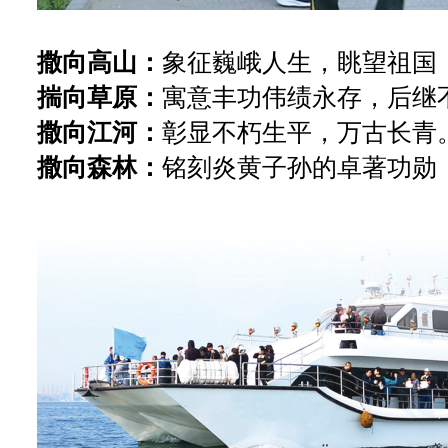
撒向高山：
象征巍峨人生，眺望祖国
揣向草原：
寓意丰功伟绩永存，后继
撒向江河：
彰显不朽生平，万古长青
撒向森林：
铭刻炎黄子孙的卓著功勋