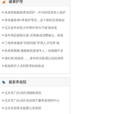
健康护理
>
具身智能赋能养老照护：作为科技发布人形护
>
养老服务师≠养老护理员，这个新职业资格如
>
北京老年科技大学两年举办70多场讲座
>
老年用品推陈出新 试用难成消费痛点，助老
>
三地养老服务“同质同标”护理人才培养“校
>
热衷刷视频 频频被忽悠老年人！短视频不全
>
做针线 唱老歌……多种尝试延缓认知症病情
>
鼓励医护人员到医养机构执业
最新养老院
>
北京市门头沟区清颐敬老院
>
北京市门头沟区龙泉镇宁馨养老照料中心
>
北京长阳普乐园爱心养老院