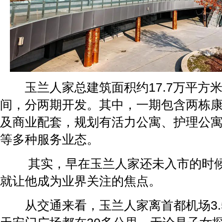
17.
7
玉兰人家总建筑面积约
万平方
间，分两期开发。其中，一期包含两栋
及商业配套，规划有活力公寓、护理公
等多种服务业态。
其实，早在玉兰人家还未入市的时候
就让他成为业界关注的焦点。
3
从交通来看，玉兰人家离首都机场