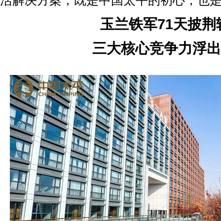
活解决方案，既是中国太平的初心，也
玉兰铁军
71
天披荆
三大核心竞争力浮出