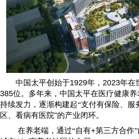
1929
2023
中国太平创始于
年，
年在
385
位。多年来，中国太平在医疗健康养
持续发力，逐渐构建起“支付有保险、服
"
区、看病有医院
的产业闭环。
+
在养老端，通过“自有
第三方合作