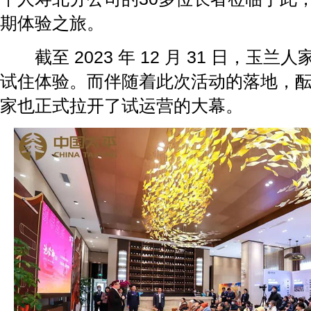
期体验之旅。
2023
12
31
截至
年
月
日，玉兰人
试住体验。而伴随着此次活动的落地，
家也正式拉开了试运营的大幕。