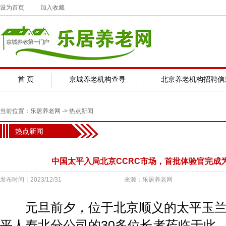
设为首页
加入收藏
首 页
京城养老机构查寻
北京养老机构招聘信
当前位置：
乐居养老网
->
热点新闻
热点新闻
中国太平入局北京CCRC市场，首批体验官完成
发布时间：2023/12/31
来源：乐居养老网
元旦前夕，位于北京顺义的太平玉兰
30
平人寿北分公司的
多位长者莅临于此