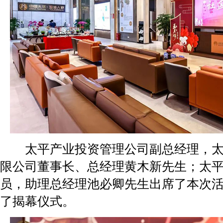
太平产业投资管理公司副总经理，太
限公司董事长、总经理黄木新先生；太
员，助理总经理池必卿先生出席了本次
了揭幕仪式。