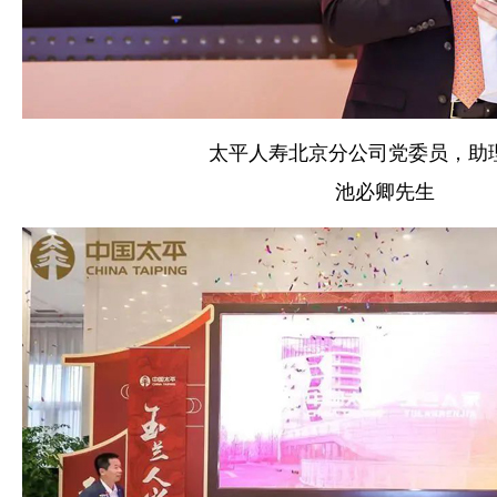
太平人寿北京分公司党委员，助
池必卿先生