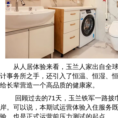
从人居体验来看，玉兰人家出自全球
计事务所之手，还引入了恒温、恒湿、
给长辈营造一个高品质的健康家。
71
回顾过去的
天，玉兰铁军一路披
岸。可以说，本期试运营体验入住服务
验，也是正式运营前压力测试的起点。