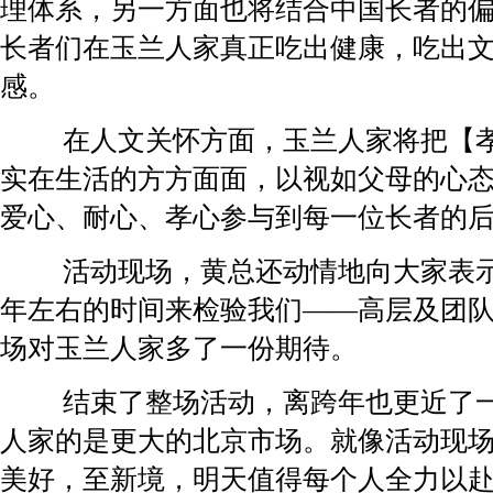
理体系，另一方面也将结合中国长者的
长者们在玉兰人家真正吃出健康，吃出
感。
在人文关怀方面，玉兰人家将把【孝
实在生活的方方面面，以视如父母的心
爱心、耐心、孝心参与到每一位长者的
活动现场，黄总还动情地向大家表示
年左右的时间来检验我们——高层及团
场对玉兰人家多了一份期待。
结束了整场活动，离跨年也更近了
人家的是更大的北京市场。就像活动现
美好，至新境，明天值得每个人全力以